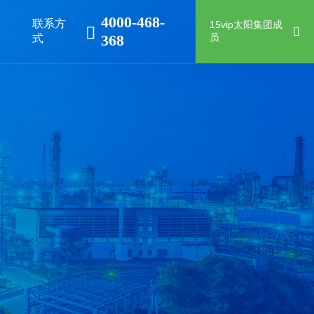
4000-468-
中
联系方
15vip太阳集团成
368
员
式