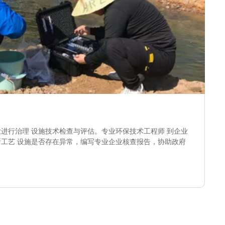
进行治理 设施技术检查与评估。专业环保技术工程师 到企业
工艺 设施是否存在异常，编写专业企业核查报告，协助政府
。