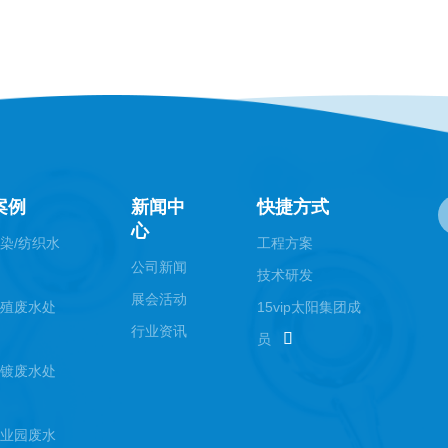
案例
新闻中
快捷方式
心
印染/纺织水
工程方案
公司新闻
技术研发
展会活动
养殖废水处
15vip太阳集团成
行业资讯
员
电镀废水处
工业园废水