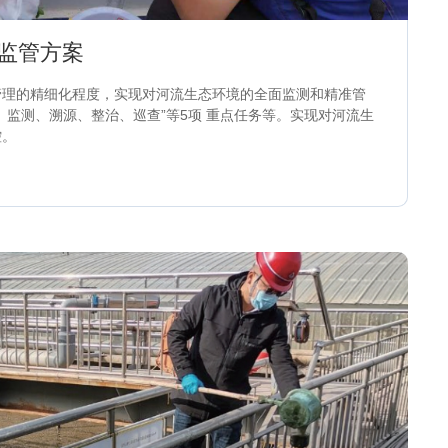
监管方案
管理的精细化程度，实现对河流生态环境的全面监测和精准管
、监测、溯源、整治、巡查”等5项 重点任务等。实现对河流生
控。