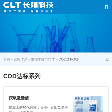
-
-
-
首页
业务体系
生物水处理技术
COD达标系列
COD达标系列
厌氧激活菌
提高水解酸化速率，提高生化B/C,复合