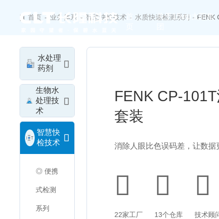
首
关于15vip太阳集
首页
-
业务体系
-
智慧快检技术
-
水质快速检测系列
- FEN
页
团
水处理
药剂
生物水
FENK CP-1
处理技
术
套装
智慧快
检技术
消除人眼比色误码差，让数据
◎ 便携
式检测
系列
22家工厂
13个仓库
技术顾