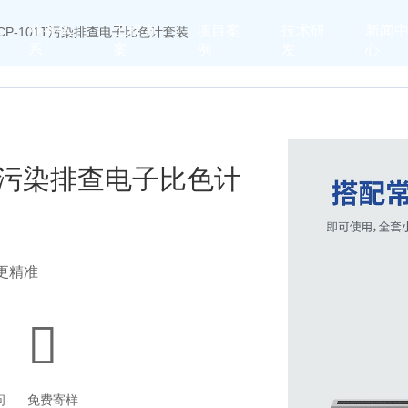
业务体
工程方
项目案
技术研
新闻
K CP-101T污染排查电子比色计套装
系
案
例
发
心
01T污染排查电子比色计
更精准
问
免费寄样