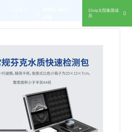
4000-468-
中
联系方
15vip太阳集团成
返回列表
368
员
式