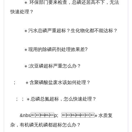
※ 环保部门要来检查，总磷还居高不下，无法
快速处理？
※ 污水总磷严重超标？生化物化都不能达标？
※ 现用的除磷药剂处理效果差?
※ ;次亚磷超标严重怎么办？
;  ※ 含聚磷酸盐废水该如何处理？
; ; ※ 总磷总氮超标，怎么快速处理？
&nbsp; ※ 水质复
杂，有机磷无机磷都超标怎么办？