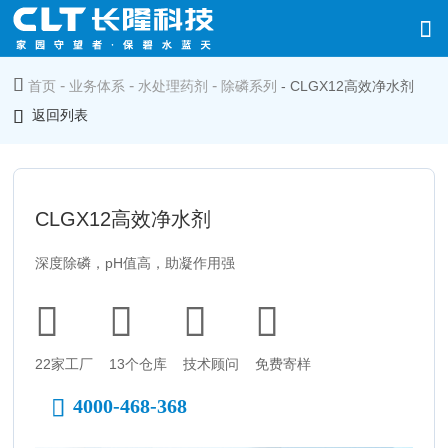
-
-
-
首页
业务体系
水处理药剂
除磷系列
- CLGX12高效净水剂
返回列表
CLGX12高效净水剂
深度除磷，pH值高，助凝作用强
22家工厂
13个仓库
技术顾问
免费寄样
4000-468-368